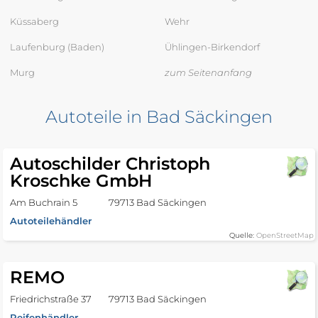
Küssaberg
Wehr
Laufenburg (Baden)
Ühlingen-Birkendorf
Murg
zum Seitenanfang
Autoteile in Bad Säckingen
Autoschilder Christoph
Kroschke GmbH
Am Buchrain 5
79713 Bad Säckingen
Autoteilehändler
Quelle:
OpenStreetMap
REMO
Friedrichstraße 37
79713 Bad Säckingen
Reifenhändler