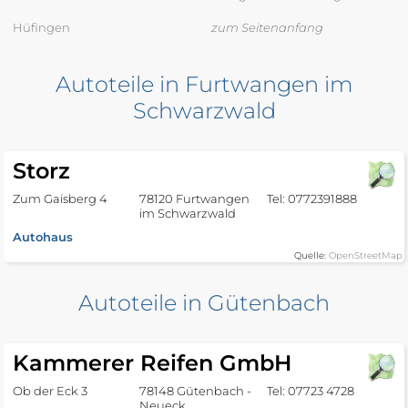
Hüfingen
zum Seitenanfang
Autoteile in Furtwangen im
Schwarzwald
Storz
Zum Gaisberg 4
78120 Furtwangen
Tel: 0772391888
im Schwarzwald
Autohaus
Quelle:
OpenStreetMap
Autoteile in Gütenbach
Kammerer Reifen GmbH
Ob der Eck 3
78148 Gütenbach -
Tel: 07723 4728
Neueck