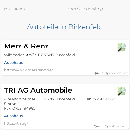
Maulbronn
zum Seitenanfang
Autoteile in Birkenfeld
Merz & Renz
Wildbader Straße 117
75217 Birkenfeld
Autohaus
https://www.merzrenz.de/
Quelle:
OpenStreetMap
TRI AG Automobile
Alte Pforzheimer
75217 Birkenfeld
Tel: 07231 94960
Straße 4
Fax: 07231 949624
Autohaus
https://tri.ag/
Quelle:
OpenStreetMap